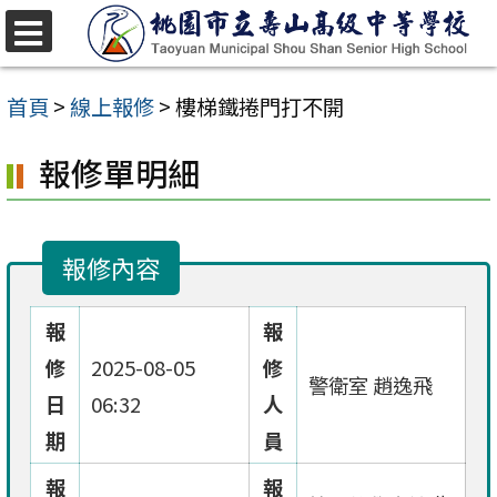
跳
至
選
單
主
首頁
>
線上報修
>
樓梯鐵捲門打不開
要
報修單明細
內
容
區
報修內容
報
報
修
2025-08-05
修
警衛室 趙逸飛
日
06:32
人
期
員
報
報