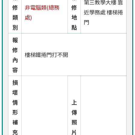
第三教學大樓 靠
修
非電腦類(總務
修
近學務處 樓梯捲
類
處)
地
門
別
點
報
修
樓梯鐵捲門打不開
內
容
損
壞
情
上
形
傳
補
照
充
片