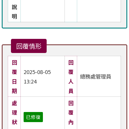
說
明
回覆情形
回
回
覆
2025-08-05
覆
總務處管理員
日
13:24
人
期
員
處
回
理
覆
已修復
狀
內