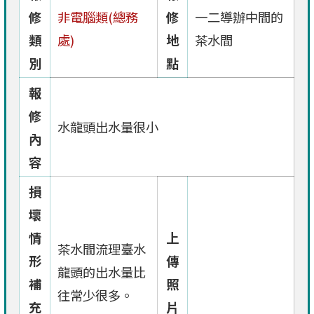
修
非電腦類(總務
修
一二導辦中間的
類
處)
地
茶水間
別
點
報
修
水龍頭出水量很小
內
容
損
壞
情
上
茶水間流理臺水
形
傳
龍頭的出水量比
補
照
往常少很多。
充
片