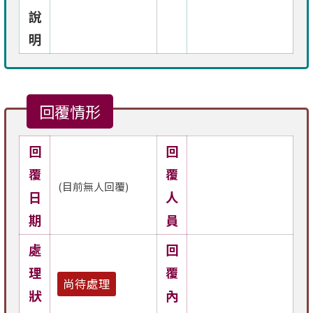
說
明
回覆情形
回
回
覆
覆
(目前無人回覆)
日
人
期
員
處
回
理
覆
尚待處理
狀
內