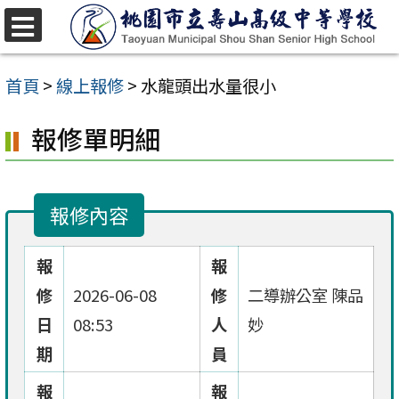
跳
至
選
單
主
首頁
>
線上報修
>
水龍頭出水量很小
要
報修單明細
內
容
區
報修內容
報
報
修
2026-06-08
修
二導辦公室 陳品
日
08:53
人
妙
期
員
報
報