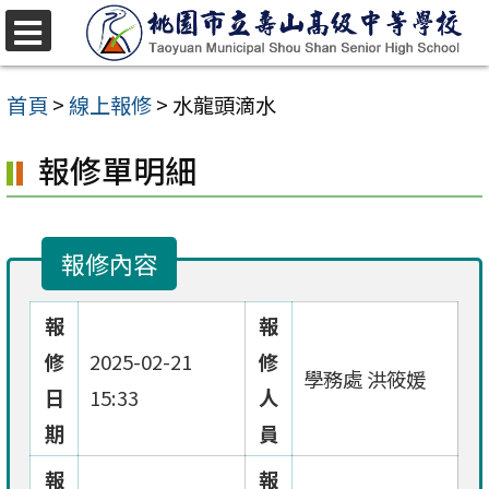
跳
至
選
單
主
首頁
>
線上報修
>
水龍頭滴水
要
報修單明細
內
容
區
報修內容
報
報
修
2025-02-21
修
學務處 洪筱媛
日
15:33
人
期
員
報
報