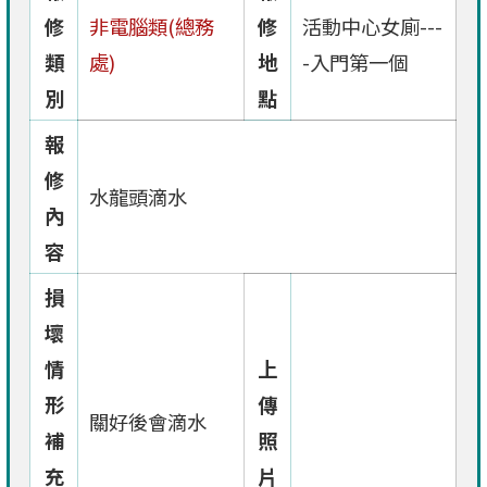
修
非電腦類(總務
修
活動中心女廁---
類
處)
地
-入門第一個
別
點
報
修
水龍頭滴水
內
容
損
壞
情
上
形
傳
關好後會滴水
補
照
充
片