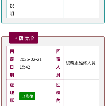
說
明
回覆情形
回
回
覆
2025-02-21
覆
總務處維修人員
日
15:42
人
期
員
處
回
理
覆
已修復
狀
內