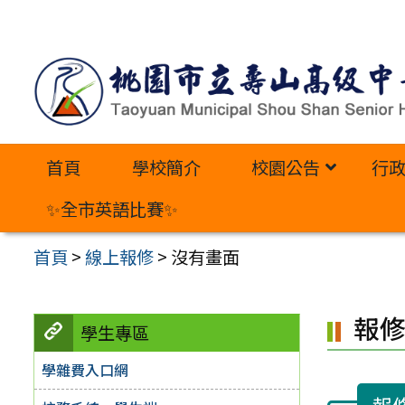
跳
至
主
要
內
首頁
學校簡介
校園公告
行
容
區
✨全市英語比賽✨
首頁
>
線上報修
>
沒有畫面
報
學生專區
學雜費入口網