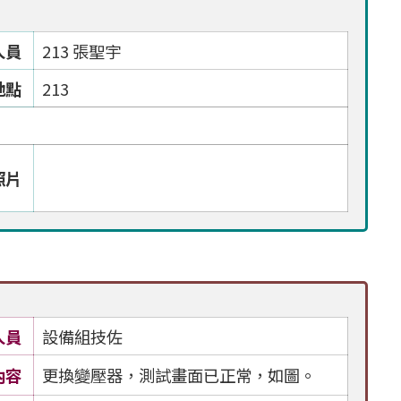
人員
213 張聖宇
地點
213
照片
人員
設備組技佐
內容
更換變壓器，測試畫面已正常，如圖。