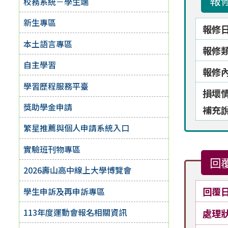
報
校務系統－學生端
新生專區
報修
本土語言專區
報修
自主學習
報修
學習歷程服務平臺
損壞
獎助學金申請
補充
繁星推薦與個人申請系統入口
實驗班刊物專區
回
2026壽山高中線上大學博覽會
回覆
學生申訴及再申訴專區
113年度運動會報名相關資訊
處理