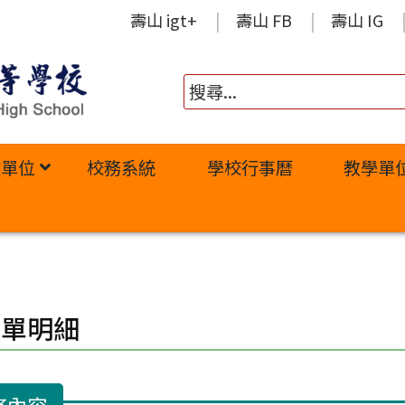
壽山 igt+
壽山 FB
壽山 IG
政單位
校務系統
學校行事曆
教學單
修單明細