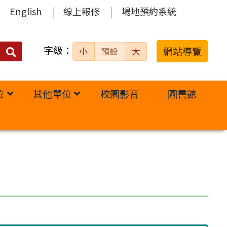
English
線上報修
場地預約系統
字級：
送出
網站導覽
小
預設
大
搜
尋：
位
其他單位
校園影音
圖書館