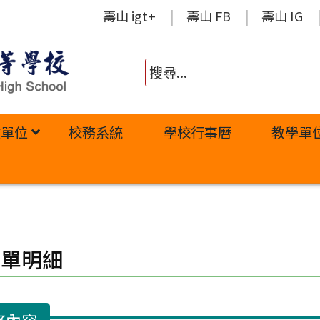
壽山 igt+
壽山 FB
壽山 IG
政單位
校務系統
學校行事曆
教學單
修單明細