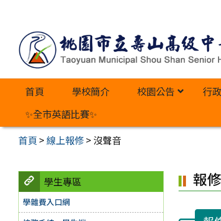
跳
至
主
要
內
首頁
學校簡介
校園公告
行
容
區
✨全市英語比賽✨
首頁
>
線上報修
>
沒聲音
報
學生專區
學雜費入口網