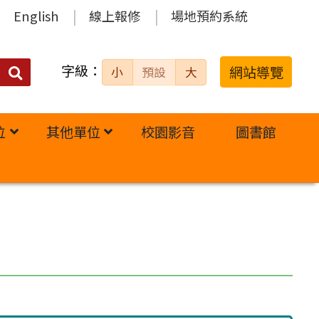
English
線上報修
場地預約系統
字級：
送出
網站導覽
小
預設
大
搜
尋：
位
其他單位
校園影音
圖書館