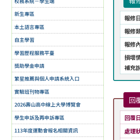
報
校務系統－學生端
新生專區
報修
本土語言專區
報修
自主學習
報修
學習歷程服務平臺
損壞
獎助學金申請
補充
繁星推薦與個人申請系統入口
實驗班刊物專區
回
2026壽山高中線上大學博覽會
回覆
學生申訴及再申訴專區
113年度運動會報名相關資訊
處理