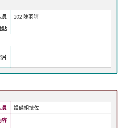
人員
102 陳羽靖
地點
照片
人員
設備組技佐
內容