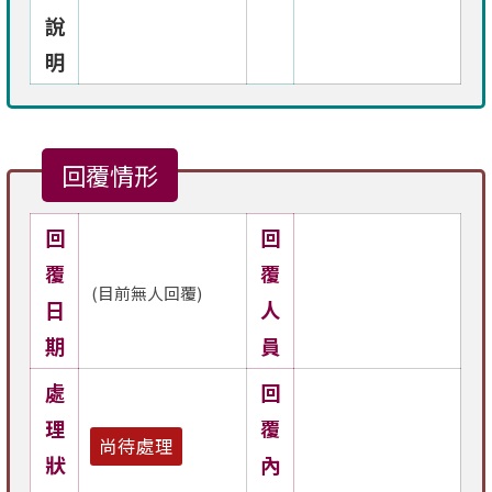
說
明
回覆情形
回
回
覆
覆
(目前無人回覆)
日
人
期
員
處
回
理
覆
尚待處理
狀
內