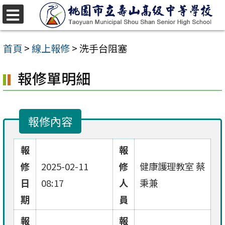
跳
至
選
單
主
首頁
>
線上報修
>
洗手台阻塞
要
報修單明細
內
容
區
報修內容
報
報
修
2025-02-11
修
健康護理教室 蔡
日
08:17
人
秉兼
期
員
報
報