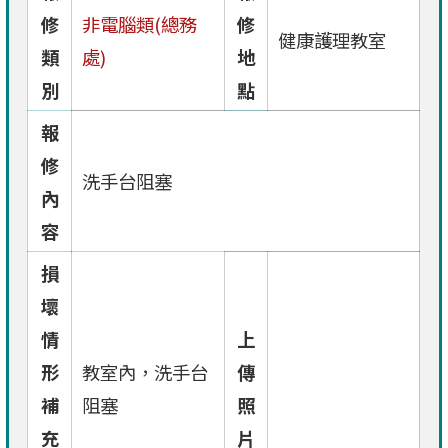
修
非電腦類(總務
修
健康護理教室
類
處)
地
別
點
報
修
洗手台阻塞
內
容
損
壞
情
上
形
教室內，洗手台
傳
補
阻塞
照
充
片