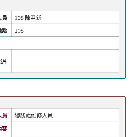
人員
108 陳尹新
地點
108
照片
人員
總務處維修人員
內容