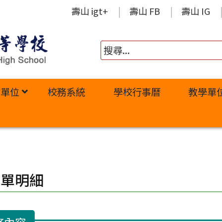
壽山 igt+
壽山 FB
壽山 IG
政單位
校務系統
學校行事曆
教學單
修單明細