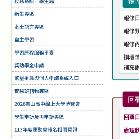
報
校務系統－學生端
新生專區
報修
本土語言專區
報修
自主學習
報修
學習歷程服務平臺
損壞
獎助學金申請
補充
繁星推薦與個人申請系統入口
實驗班刊物專區
回
2026壽山高中線上大學博覽會
回覆
學生申訴及再申訴專區
113年度運動會報名相關資訊
處理