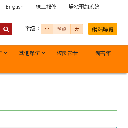
English
線上報修
場地預約系統
字級：
送出
網站導覽
小
預設
大
搜
尋：
位
其他單位
校園影音
圖書館