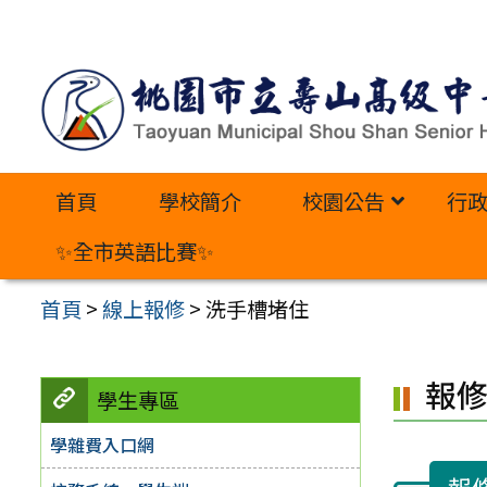
跳
至
主
要
內
首頁
學校簡介
校園公告
行
容
區
✨全市英語比賽✨
首頁
>
線上報修
>
洗手槽堵住
報
學生專區
學雜費入口網