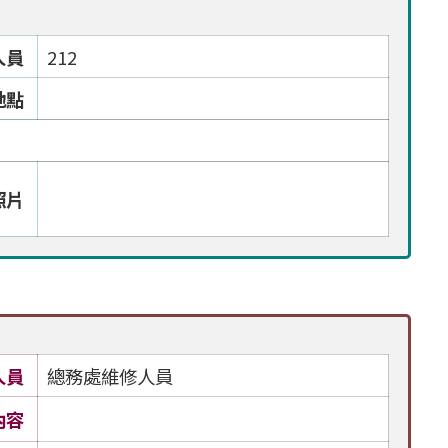
人員
212
地點
照片
人員
總務處維修人員
內容