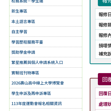
報
校務系統－學生端
新生專區
報修
本土語言專區
報修
自主學習
報修
學習歷程服務平臺
損壞
獎助學金申請
補充
繁星推薦與個人申請系統入口
實驗班刊物專區
回
2026壽山高中線上大學博覽會
回覆
學生申訴及再申訴專區
113年度運動會報名相關資訊
處理