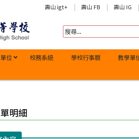
壽山 igt+
壽山 FB
壽山 IG
政單位
校務系統
學校行事曆
教學單
修單明細