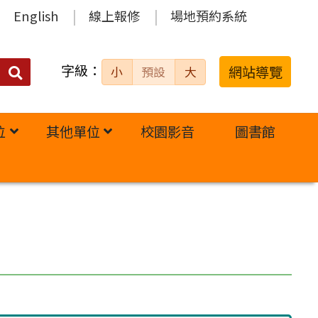
English
線上報修
場地預約系統
字級：
送出
網站導覽
小
預設
大
搜
尋：
位
其他單位
校園影音
圖書館