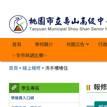
跳
至
主
要
內
首頁
學校簡介
校園公告
行
容
區
✨全市英語比賽✨
首頁
>
線上報修
>
洗手槽堵住
報
學生專區
學雜費入口網