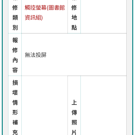
修
觸控螢幕(圖書館
修
類
資訊組)
地
別
點
報
修
無法投屏
內
容
損
壞
情
上
形
傳
補
照
充
片