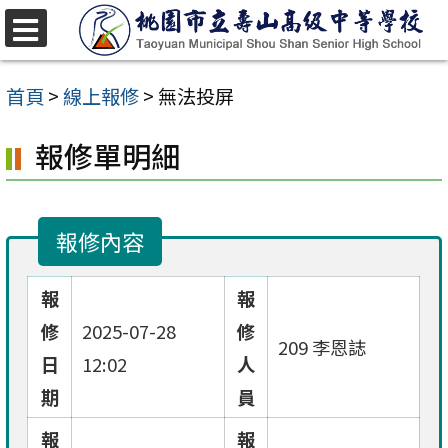
跳
至
選
單
主
首頁
>
線上報修
>
無法投屏
要
報修單明細
內
容
區
報修內容
報
報
修
2025-07-28
修
209 李恩誌
日
12:02
人
期
員
報
報