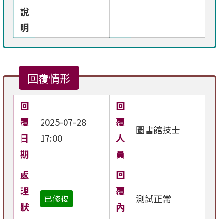
說
明
回覆情形
回
回
覆
2025-07-28
覆
圖書館技士
日
17:00
人
期
員
處
回
理
覆
測試正常
已修復
狀
內