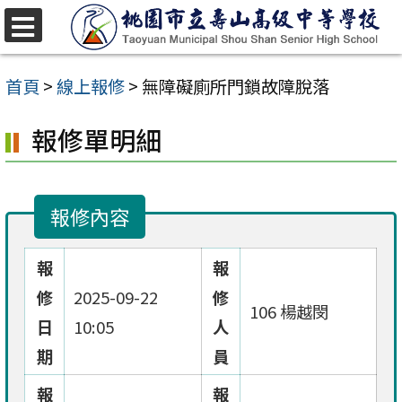
跳
至
選
單
主
首頁
>
線上報修
>
無障礙廁所門鎖故障脫落
要
報修單明細
內
容
區
報修內容
報
報
修
2025-09-22
修
106 楊越閔
日
10:05
人
期
員
報
報