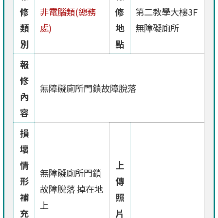
修
非電腦類(總務
修
第二教學大樓3F
類
處)
地
無障礙廁所
別
點
報
修
無障礙廁所門鎖故障脫落
內
容
損
壞
情
上
無障礙廁所門鎖
形
傳
故障脫落 掉在地
補
照
上
充
片