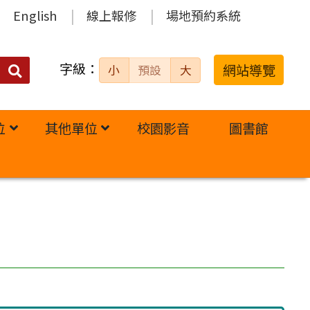
English
線上報修
場地預約系統
字級：
送出
網站導覽
小
預設
大
搜
尋：
位
其他單位
校園影音
圖書館