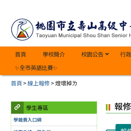
跳
至
主
要
內
首頁
學校簡介
校園公告
行
容
區
✨全市英語比賽✨
首頁
>
線上報修
>
燈壞掉ㄌ
報
學生專區
學雜費入口網