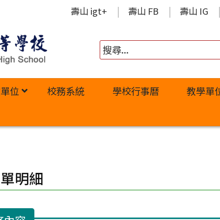
壽山 igt+
壽山 FB
壽山 IG
政單位
校務系統
學校行事曆
教學單
修單明細