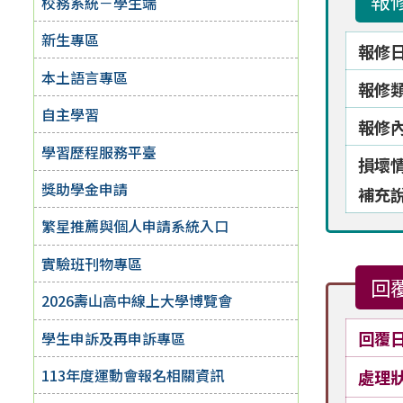
報
校務系統－學生端
新生專區
報修
本土語言專區
報修
自主學習
報修
學習歷程服務平臺
損壞
獎助學金申請
補充
繁星推薦與個人申請系統入口
實驗班刊物專區
回
2026壽山高中線上大學博覽會
回覆
學生申訴及再申訴專區
113年度運動會報名相關資訊
處理