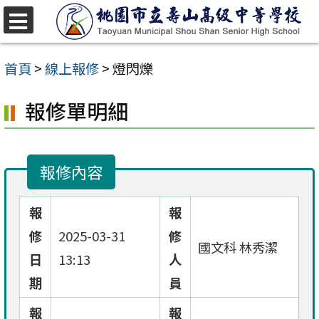
跳
至
選
單
主
首頁
>
線上報修
>
燈閃爍
要
報修單明細
內
容
區
報修內容
報
報
修
2025-03-31
修
國文科 林秀潔
日
13:13
人
期
員
報
報