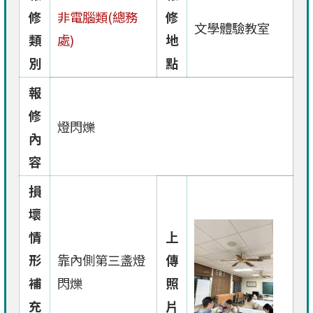
修
非電腦類(總務
修
文學體驗教室
類
處)
地
別
點
報
修
燈閃爍
內
容
損
壞
情
上
形
靠內側第三盞燈
傳
補
閃爍
照
充
片