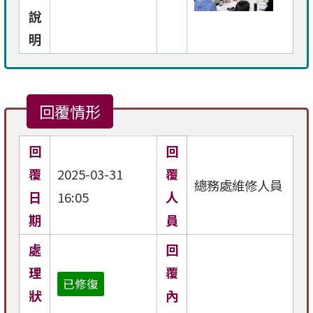
說
明
回覆情形
回
回
覆
2025-03-31
覆
總務處維修人員
日
16:05
人
期
員
處
回
理
覆
已修復
狀
內