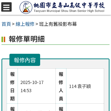
跳
至
選
單
主
首頁
>
線上報修
>
班上有舊投影布幕
要
報修單明細
內
容
區
報修內容
報
報
修
2025-10-17
修
114 袁子穎
日
14:53
人
期
員
報
報