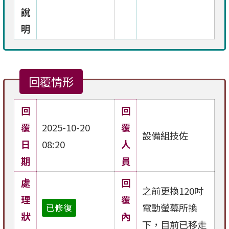
說
明
回覆情形
回
回
覆
2025-10-20
覆
設備組技佐
日
08:20
人
期
員
處
回
之前更換120吋
理
覆
電動螢幕所換
已修復
狀
內
下，目前已移走