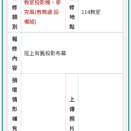
教室投影機、麥
修
修
克風(教務處 設
114教室
類
地
備組)
別
點
報
修
班上有舊投影布幕
內
容
損
壞
情
上
形
傳
補
照
充
片