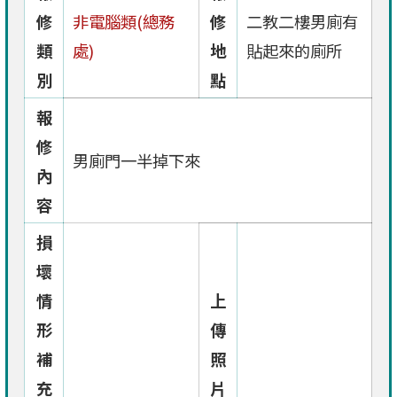
修
非電腦類(總務
修
二教二樓男廁有
類
處)
地
貼起來的廁所
別
點
報
修
男廁門一半掉下來
內
容
損
壞
情
上
形
傳
補
照
充
片