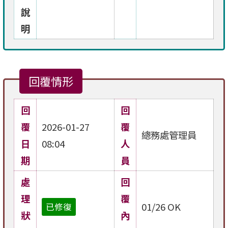
說
明
回覆情形
回
回
覆
2026-01-27
覆
總務處管理員
日
08:04
人
期
員
處
回
理
覆
01/26 OK
已修復
狀
內