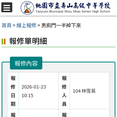
跳
至
選
單
主
首頁
>
線上報修
>
男廁門一半掉下來
要
報修單明細
內
容
區
報修內容
報
報
修
2026-01-23
修
104 林恆易
日
10:15
人
期
員
報
報