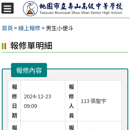
跳
至
選
單
主
首頁
>
線上報修
>
男生小便斗
要
報修單明細
內
容
區
報修內容
報
報
修
2024-12-23
修
113 張聖宇
日
09:09
人
期
員
報
報