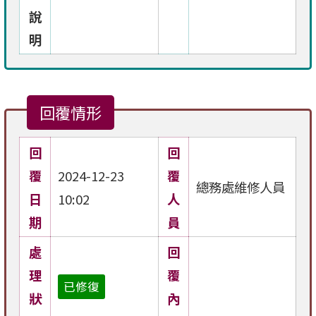
說
明
回覆情形
回
回
覆
2024-12-23
覆
總務處維修人員
日
10:02
人
期
員
處
回
理
覆
已修復
狀
內