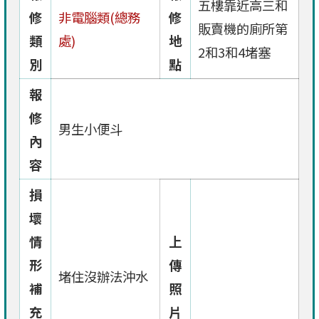
五樓靠近高三和
修
非電腦類(總務
修
販賣機的廁所第
類
處)
地
2和3和4堵塞
別
點
報
修
男生小便斗
內
容
損
壞
情
上
形
傳
堵住沒辦法沖水
補
照
充
片