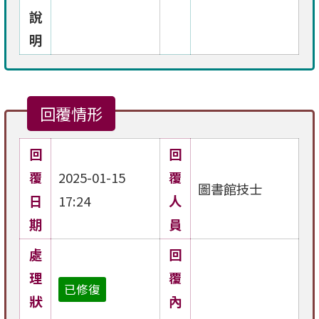
說
明
回覆情形
回
回
覆
2025-01-15
覆
圖書館技士
日
17:24
人
期
員
處
回
理
覆
已修復
狀
內