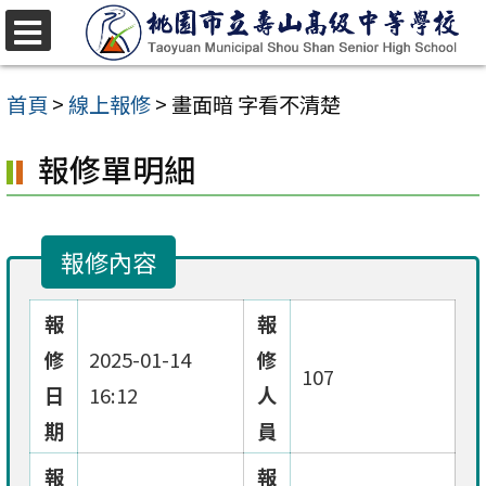
跳
至
選
單
主
首頁
>
線上報修
>
畫面暗 字看不清楚
要
報修單明細
內
容
區
報修內容
報
報
修
2025-01-14
修
107
日
16:12
人
期
員
報
報