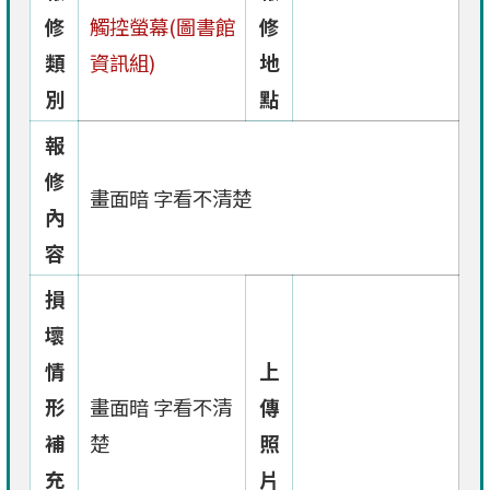
修
觸控螢幕(圖書館
修
類
資訊組)
地
別
點
報
修
畫面暗 字看不清楚
內
容
損
壞
情
上
形
畫面暗 字看不清
傳
補
楚
照
充
片