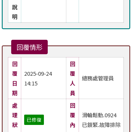
說
明
回覆情形
回
回
覆
2025-09-24
覆
總務處管理員
日
14:15
人
期
員
處
回
理
覆
滑輪鬆動.0924
已修復
狀
內
已鎖緊.故障排除