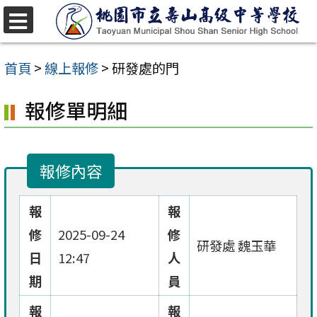
跳
至
選
單
主
首頁
>
線上報修
>
研發處的門
要
報修單明細
內
容
區
報修內容
報
報
修
2025-09-24
修
研發處 魏玉華
日
12:47
人
期
員
報
報