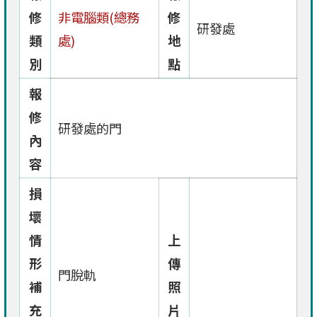
修
非電腦類(總務
修
研發處
類
處)
地
別
點
報
修
研發處的門
內
容
損
壞
情
上
形
傳
門脫軌
補
照
充
片