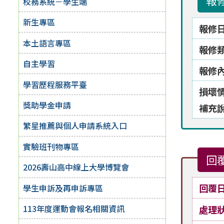
報
校務系統－學生端
新生專區
報修
本土語言專區
報修
自主學習
報修
學習歷程服務平臺
損壞
獎助學金申請
補充
繁星推薦與個人申請系統入口
實驗班刊物專區
回
2026壽山高中線上大學博覽會
回覆
學生申訴及再申訴專區
113年度運動會報名相關資訊
處理