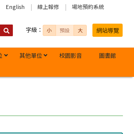
English
線上報修
場地預約系統
字級：
送出
網站導覽
小
預設
大
搜
尋：
位
其他單位
校園影音
圖書館