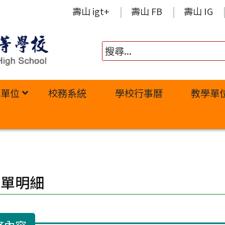
壽山 igt+
壽山 FB
壽山 IG
政單位
校務系統
學校行事曆
教學單
修單明細