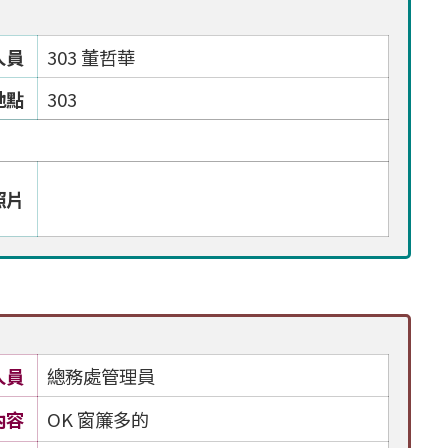
人員
303 董哲華
地點
303
照片
人員
總務處管理員
內容
OK 窗簾多的