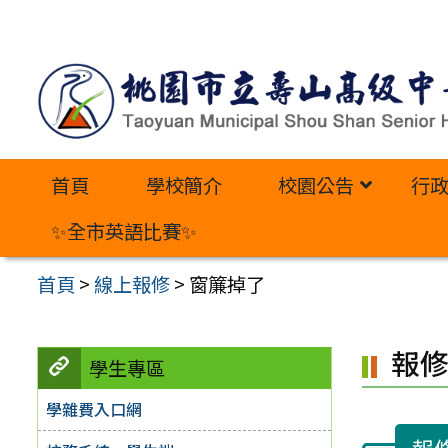
跳
至
主
要
內
首頁
學校簡介
校園公告
行
容
區
✨全市英語比賽✨
首頁
>
線上報修
>
窗簾掉了
報
學生專區
學雜費入口網