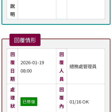
說
明
回覆情形
回
回
覆
2026-01-19
覆
總務處管理員
日
08:00
人
期
員
處
回
理
覆
01/16 OK
已修復
狀
內