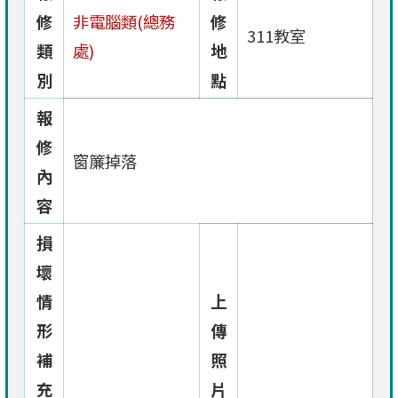
修
非電腦類(總務
修
311教室
類
處)
地
別
點
報
修
窗簾掉落
內
容
損
壞
情
上
形
傳
補
照
充
片