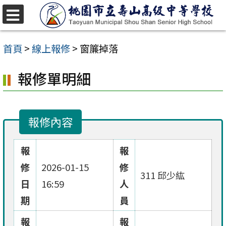
跳
至
選
單
主
首頁
>
線上報修
>
窗簾掉落
要
報修單明細
內
容
區
報修內容
報
報
修
2026-01-15
修
311 邱少紘
日
16:59
人
期
員
報
報