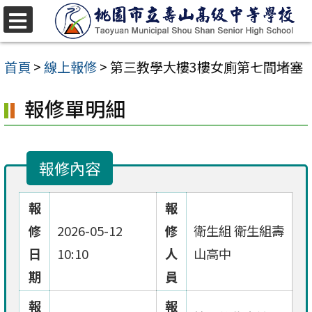
跳
至
選
單
主
首頁
>
線上報修
>
第三教學大樓3樓女廁第七間堵塞
要
報修單明細
內
容
區
報修內容
報
報
修
2026-05-12
修
衛生組 衛生組壽
日
10:10
人
山高中
期
員
報
報