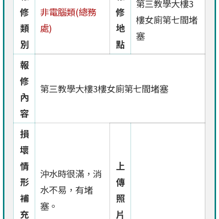
第三教學大樓3
修
非電腦類(總務
修
樓女廁第七間堵
類
處)
地
塞
別
點
報
修
第三教學大樓3樓女廁第七間堵塞
內
容
損
壞
情
上
沖水時很滿，消
形
傳
水不易，有堵
補
照
塞。
充
片