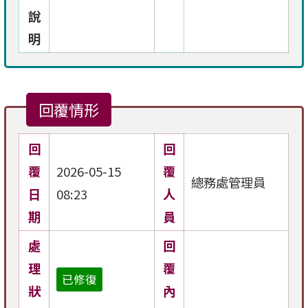
說
明
回覆情形
回
回
覆
2026-05-15
覆
總務處管理員
日
08:23
人
期
員
處
回
理
覆
已修復
狀
內