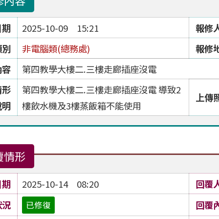
修內容
日期
2025-10-09 15:21
報修
類別
非電腦類(總務處)
報修
內容
第四教學大樓二.三樓走廊插座沒電
情形
第四教學大樓二.三樓走廊插座沒電 導致2
上傳
說明
樓飲水機及3樓蒸飯箱不能使用
覆情形
日期
2025-10-14 08:20
回覆
狀況
回覆
已修復