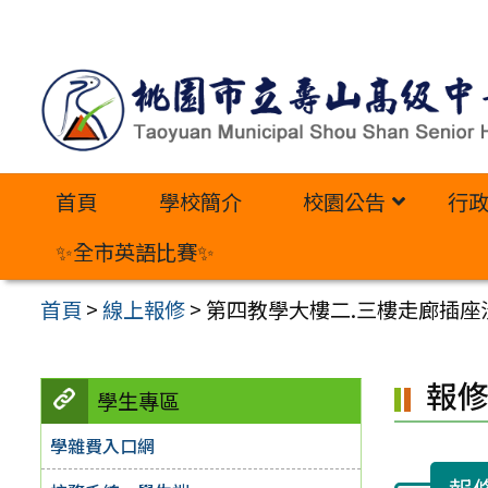
跳
至
主
要
內
首頁
學校簡介
校園公告
行
容
區
✨全市英語比賽✨
首頁
>
線上報修
>
第四教學大樓二.三樓走廊插座
報
學生專區
學雜費入口網