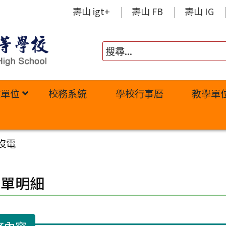
壽山 igt+
壽山 FB
壽山 IG
政單位
校務系統
學校行事曆
教學單
沒電
修單明細