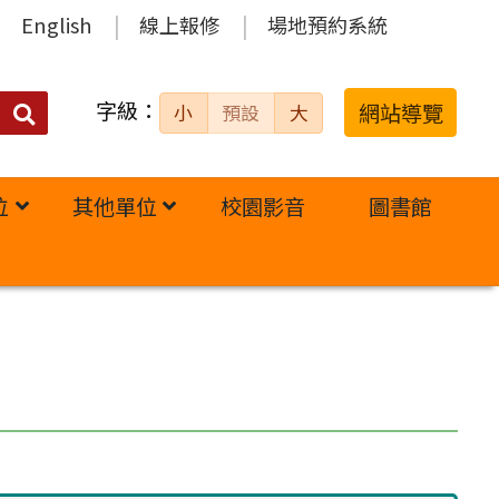
English
線上報修
場地預約系統
字級：
送出
網站導覽
小
預設
大
搜
尋：
位
其他單位
校園影音
圖書館