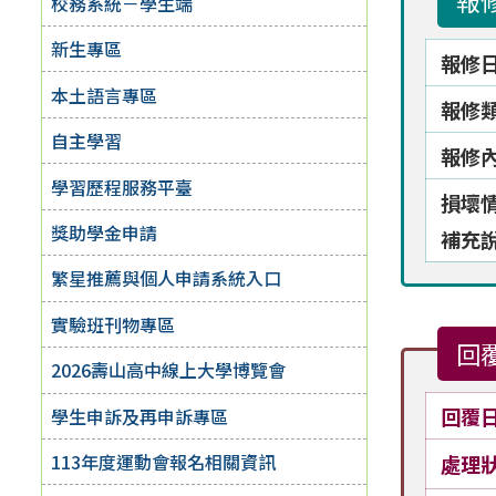
報
校務系統－學生端
新生專區
報修
本土語言專區
報修
自主學習
報修
學習歷程服務平臺
損壞
獎助學金申請
補充
繁星推薦與個人申請系統入口
實驗班刊物專區
回
2026壽山高中線上大學博覽會
回覆
學生申訴及再申訴專區
113年度運動會報名相關資訊
處理