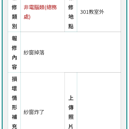
修
非電腦類(總務
修
301教室外
類
處)
地
別
點
報
修
紗窗掉落
內
容
損
壞
情
上
形
傳
紗窗炸了
補
照
充
片