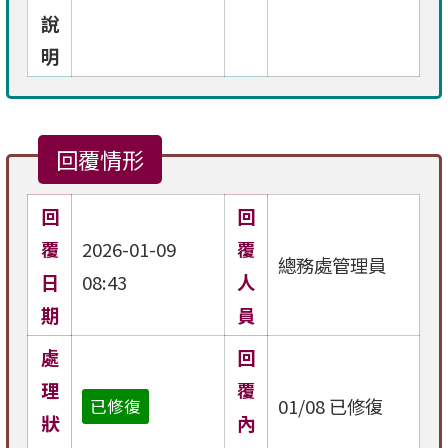
說
明
回覆情形
回
回
覆
2026-01-09
覆
總務處管理員
日
08:43
人
期
員
處
回
理
覆
01/08 已修復
已修復
狀
內