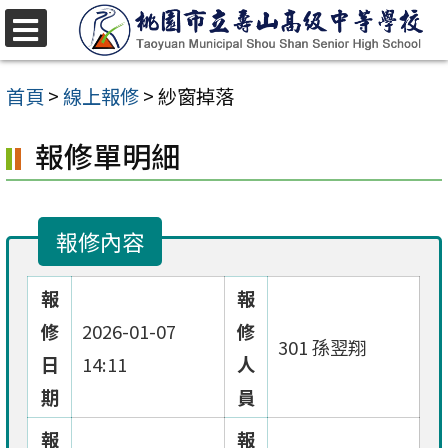
跳
至
選
單
主
首頁
>
線上報修
>
紗窗掉落
要
報修單明細
內
容
區
報修內容
報
報
修
2026-01-07
修
301 孫翌翔
日
14:11
人
期
員
報
報