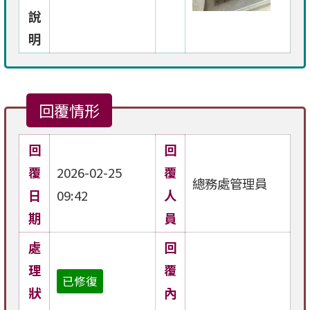
說
明
回覆情形
回
回
覆
2026-02-25
覆
總務處管理員
日
09:42
人
期
員
處
回
理
覆
已修復
狀
內