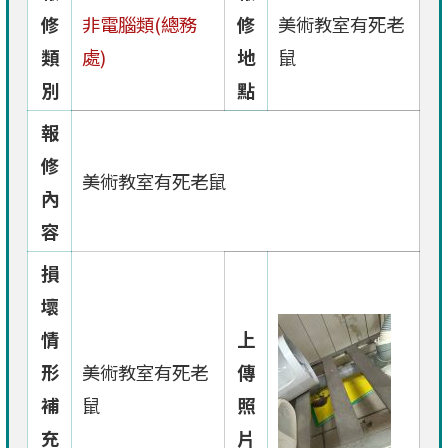
修
非電腦類(總務
修
美術教室有死老
類
處)
地
鼠
別
點
報
修
美術教室有死老鼠
內
容
損
壞
情
上
形
美術教室有死老
傳
補
鼠
照
充
片