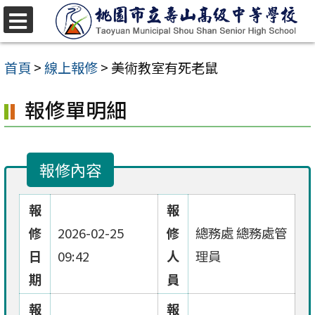
跳
至
選
單
主
首頁
>
線上報修
>
美術教室有死老鼠
要
報修單明細
內
容
區
報修內容
報
報
修
2026-02-25
修
總務處 總務處管
日
09:42
人
理員
期
員
報
報