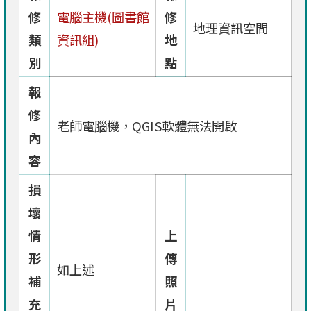
修
電腦主機(圖書館
修
地理資訊空間
類
資訊組)
地
別
點
報
修
老師電腦機，QGIS軟體無法開啟
內
容
損
壞
情
上
形
傳
如上述
補
照
充
片