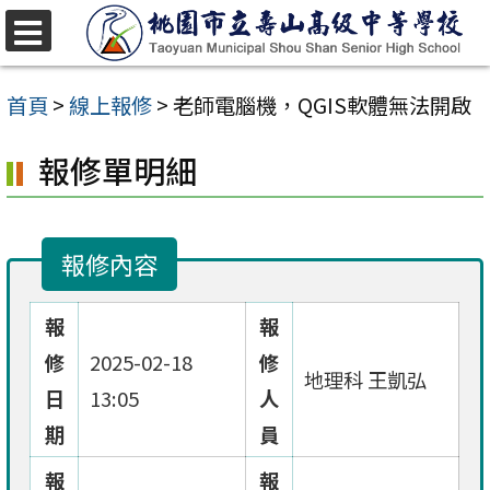
跳
至
選
單
主
首頁
>
線上報修
>
老師電腦機，QGIS軟體無法開啟
要
報修單明細
內
容
區
報修內容
報
報
修
2025-02-18
修
地理科 王凱弘
日
13:05
人
期
員
報
報