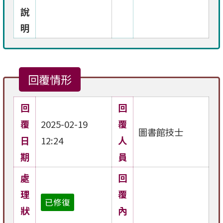
說
明
回覆情形
回
回
覆
2025-02-19
覆
圖書館技士
日
12:24
人
期
員
處
回
理
覆
已修復
狀
內