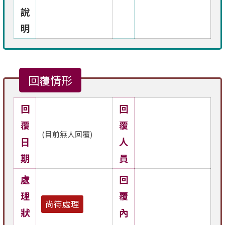
說
明
回覆情形
回
回
覆
覆
(目前無人回覆)
日
人
期
員
處
回
理
覆
尚待處理
狀
內