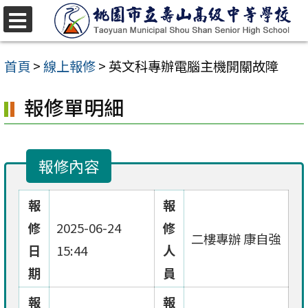
跳
至
選
單
主
首頁
>
線上報修
>
英文科專辦電腦主機開關故障
要
報修單明細
內
容
區
報修內容
報
報
修
2025-06-24
修
二樓專辦 康自強
日
15:44
人
期
員
報
報