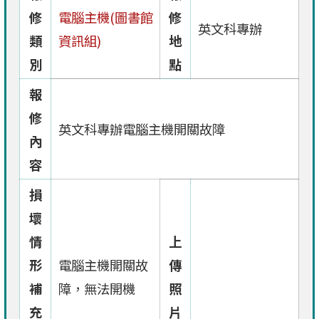
修
電腦主機(圖書館
修
英文科專辦
類
資訊組)
地
別
點
報
修
英文科專辦電腦主機開關故障
內
容
損
壞
情
上
形
電腦主機開關故
傳
補
障，無法開機
照
充
片