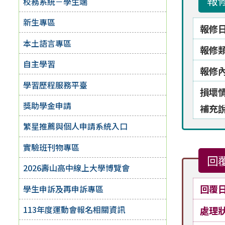
報
校務系統－學生端
新生專區
報修
本土語言專區
報修
自主學習
報修
學習歷程服務平臺
損壞
獎助學金申請
補充
繁星推薦與個人申請系統入口
實驗班刊物專區
回
2026壽山高中線上大學博覽會
回覆
學生申訴及再申訴專區
113年度運動會報名相關資訊
處理