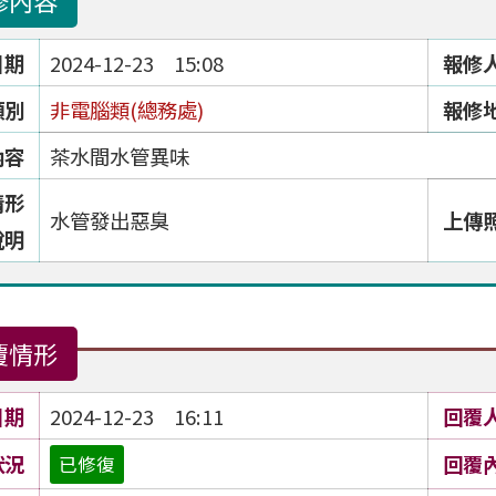
修內容
日期
2024-12-23 15:08
報修
類別
非電腦類(總務處)
報修
內容
茶水間水管異味
情形
水管發出惡臭
上傳
說明
覆情形
日期
2024-12-23 16:11
回覆
狀況
回覆
已修復