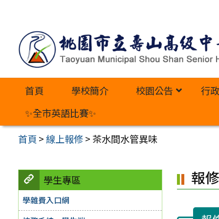
跳
至
主
要
內
首頁
學校簡介
校園公告
行
容
區
✨全市英語比賽✨
首頁
>
線上報修
>
茶水間水管異味
報
學生專區
學雜費入口網