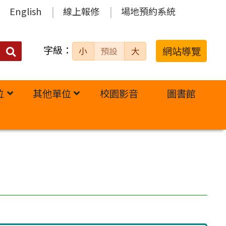
English
線上報修
場地預約系統
字級：
送出
網站導覽
小
預設
大
搜
尋：
位
其他單位
校園影音
圖書館