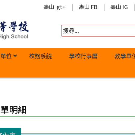
壽山 igt+
壽山 FB
壽山 IG
政單位
校務系統
學校行事曆
教學單
修單明細