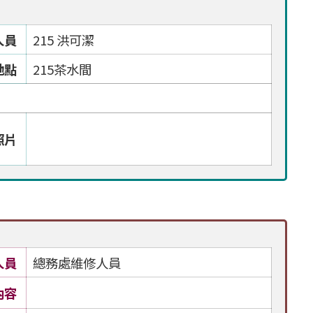
人員
215 洪可潔
地點
215茶水間
照片
人員
總務處維修人員
內容