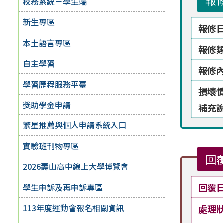
報
校務系統－學生端
新生專區
報修
本土語言專區
報修
自主學習
報修
學習歷程服務平臺
損壞
獎助學金申請
補充
繁星推薦與個人申請系統入口
實驗班刊物專區
回
2026壽山高中線上大學博覽會
回覆
學生申訴及再申訴專區
113年度運動會報名相關資訊
處理