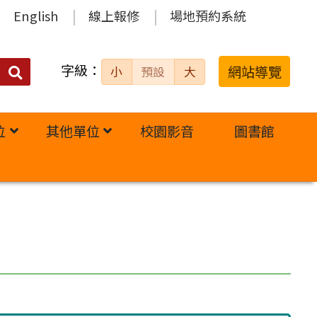
English
線上報修
場地預約系統
字級：
送出
網站導覽
小
預設
大
搜
尋：
位
其他單位
校園影音
圖書館