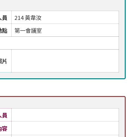
人員
214 黃韋汝
地點
第一會議室
照片
人員
內容