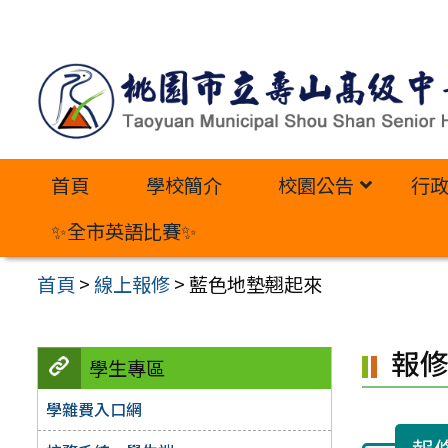
跳
至
主
要
內
首頁
學校簡介
校園公告
行
容
區
✨全市英語比賽✨
首頁
>
線上報修
>
藍色地墊翹起來
報
學生專區
學雜費入口網