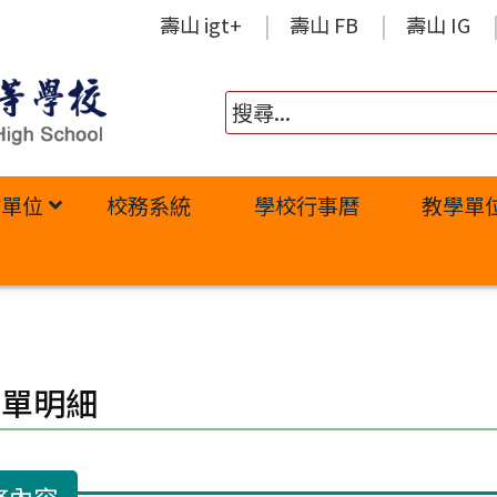
壽山 igt+
壽山 FB
壽山 IG
政單位
校務系統
學校行事曆
教學單
修單明細