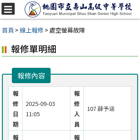
跳
至
選
單
主
首頁
>
線上報修
>
處空螢幕故障
要
報修單明細
內
容
區
報修內容
報
報
修
2025-09-03
修
107 薛予涵
日
11:05
人
期
員
報
報