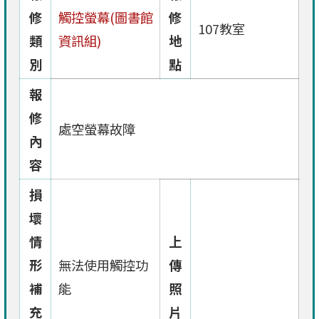
修
觸控螢幕(圖書館
修
107教室
類
資訊組)
地
別
點
報
修
處空螢幕故障
內
容
損
壞
情
上
形
無法使用觸控功
傳
補
能
照
充
片