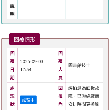
說
明
回覆情形
回
回
覆
2025-09-03
覆
圖書館技士
日
17:54
人
期
員
處
回
經檢測為面板故
理
覆
障，已聯絡廠商
處理中
狀
內
安排時間更換觸