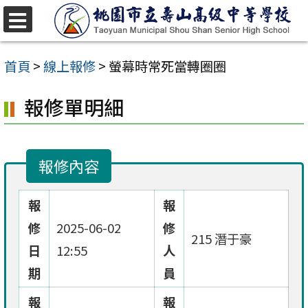
跳
至
選
單
主
首頁
>
線上報修
>
螢幕時常死當轉圈圈
要
報修單明細
內
容
區
報修內容
報
報
修
2025-06-02
修
215 潛于豪
日
12:55
人
期
員
報
報