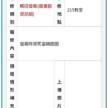
修
觸控螢幕(圖書館
修
215教室
類
資訊組)
地
別
點
報
修
螢幕時常死當轉圈圈
內
容
損
壞
情
上
形
傳
補
照
充
片