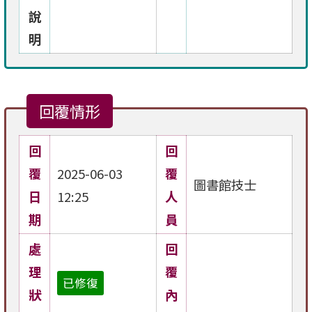
說
明
回覆情形
回
回
覆
2025-06-03
覆
圖書館技士
日
12:25
人
期
員
處
回
理
覆
已修復
狀
內