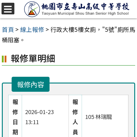
跳
至
選
單
主
首頁
>
線上報修
>
行政大樓5樓女廁，"5號"廁所馬
要
桶阻塞。
內
報修單明細
容
區
報修內容
報
報
修
2026-01-23
修
105 林瑞龍
日
13:11
人
期
員