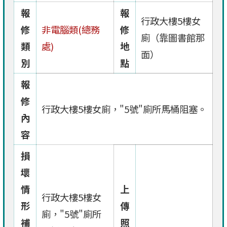
報
報
行政大樓5樓女
修
非電腦類(總務
修
廁（靠圖書館那
類
處)
地
面）
別
點
報
修
行政大樓5樓女廁，"5號"廁所馬桶阻塞。
內
容
損
壞
情
上
行政大樓5樓女
形
傳
廁，"5號"廁所
補
照