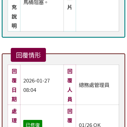
馬桶阻塞。
充
片
說
明
回覆情形
回
回
覆
2026-01-27
覆
總務處管理員
日
08:04
人
期
員
處
回
理
覆
01/26 OK
已修復