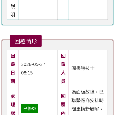
說
明
回覆情形
回
回
覆
2026-05-27
覆
圖書館技士
日
08:15
人
期
員
為面板故障，已
處
回
聯繫廠商安排時
理
覆
間更換新觸屏。
已修復
狀
內