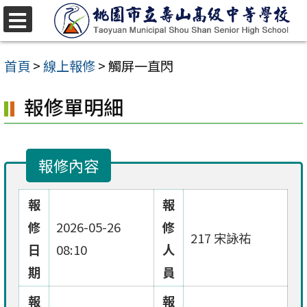
跳
至
選
單
主
首頁
>
線上報修
>
觸屏一直閃
要
報修單明細
內
容
區
報修內容
報
報
修
2026-05-26
修
217 宋詠祐
日
08:10
人
期
員
報
報