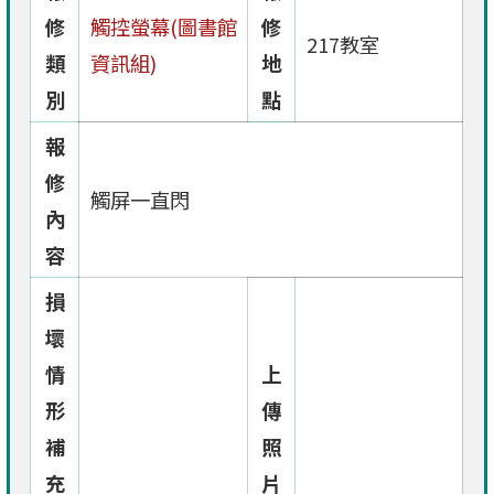
修
觸控螢幕(圖書館
修
217教室
類
資訊組)
地
別
點
報
修
觸屏一直閃
內
容
損
壞
情
上
形
傳
補
照
充
片