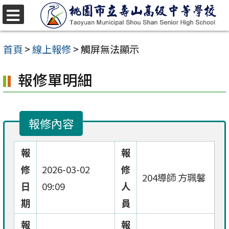
跳
至
選
單
主
首頁
>
線上報修
>
觸屏無法顯示
要
報修單明細
內
容
區
報修內容
報
報
修
2026-03-02
修
204導師 方珮馨
日
09:09
人
期
員
報
報