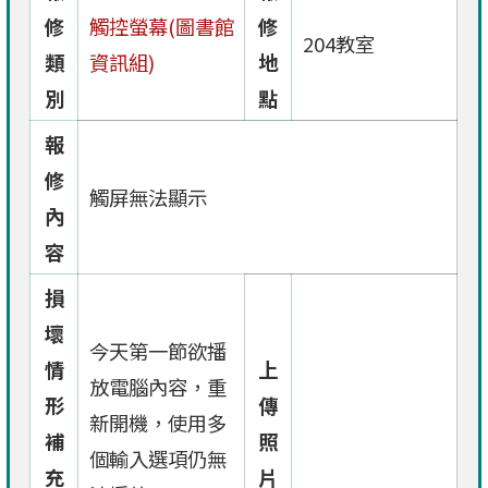
修
觸控螢幕(圖書館
修
204教室
類
資訊組)
地
別
點
報
修
觸屏無法顯示
內
容
損
壞
今天第一節欲播
情
上
放電腦內容，重
形
傳
新開機，使用多
補
照
個輸入選項仍無
充
片