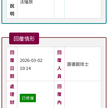
法播放
說
明
回覆情形
回
回
覆
2026-03-02
覆
圖書館技士
日
10:14
人
期
員
處
回
理
覆
已修復
狀
內