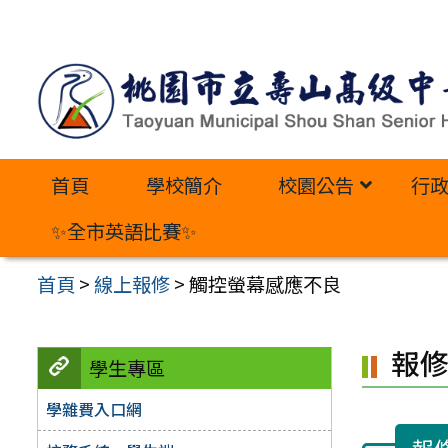
跳
至
主
要
內
首頁
學校簡介
校園公告
行
容
區
✨全市英語比賽✨
首頁
>
線上報修
>
觸控螢幕感應不良
報
學生專區
學雜費入口網