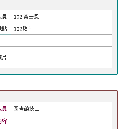
人員
102 黃壬恩
地點
102教室
照片
人員
圖書館技士
內容