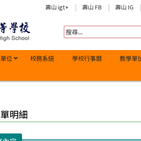
壽山 igt+
壽山 FB
壽山 IG
政單位
校務系統
學校行事曆
教學單
修單明細