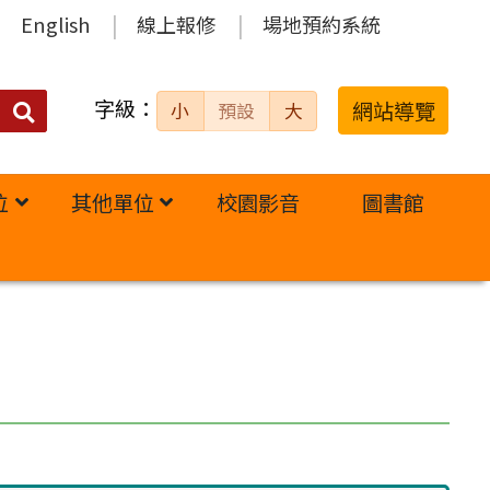
English
線上報修
場地預約系統
字級：
送出
網站導覽
小
預設
大
搜
尋：
位
其他單位
校園影音
圖書館