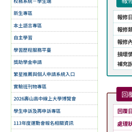
報
校務系統－學生端
新生專區
報修
本土語言專區
報修
自主學習
報修
學習歷程服務平臺
損壞
獎助學金申請
補充
繁星推薦與個人申請系統入口
實驗班刊物專區
回
2026壽山高中線上大學博覽會
回覆
學生申訴及再申訴專區
113年度運動會報名相關資訊
處理