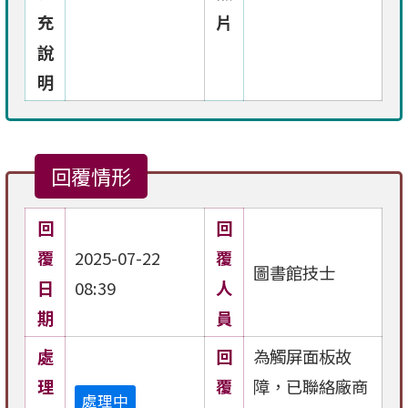
充
片
說
明
回覆情形
回
回
覆
2025-07-22
覆
圖書館技士
日
08:39
人
期
員
處
回
為觸屏面板故
理
覆
障，已聯絡廠商
處理中