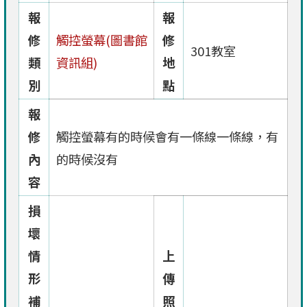
報
報
修
觸控螢幕(圖書館
修
301教室
類
資訊組)
地
別
點
報
修
觸控螢幕有的時候會有一條線一條線，有
內
的時候沒有
容
損
壞
情
上
形
傳
補
照