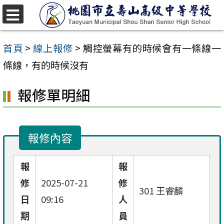
跳
至
選
單
主
首頁
>
線上報修
>
觸控螢幕有的時候會有一條線一
要
條線，有的時候沒有
內
報修單明細
容
區
報修內容
報
報
修
2025-07-21
修
301 王睿麟
日
09:16
人
期
員