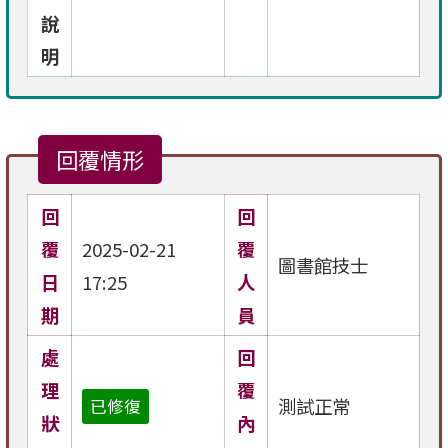
說
明
回覆情形
回
回
覆
2025-02-21
覆
圖書館技士
日
17:25
人
期
員
處
回
理
覆
測試正常
已修復
狀
內