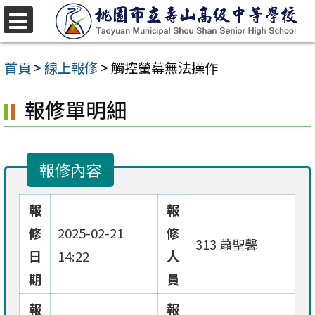
跳
至
選
單
主
首頁
>
線上報修
>
觸控螢幕無法操作
要
報修單明細
內
容
區
報修內容
報
報
修
2025-02-21
修
313 蕭聖馨
日
14:22
人
期
員
報
報