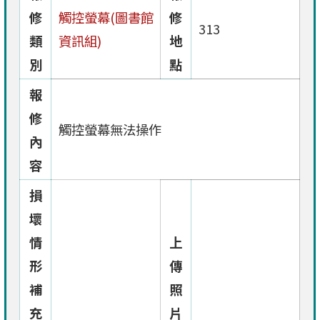
修
觸控螢幕(圖書館
修
313
類
資訊組)
地
別
點
報
修
觸控螢幕無法操作
內
容
損
壞
情
上
形
傳
補
照
充
片