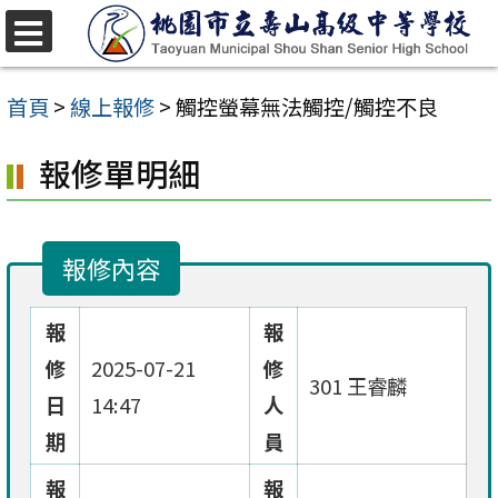
跳
至
選
單
主
首頁
>
線上報修
>
觸控螢幕無法觸控/觸控不良
要
報修單明細
內
容
區
報修內容
報
報
修
2025-07-21
修
301 王睿麟
日
14:47
人
期
員
報
報