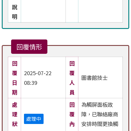
說
明
回覆情形
回
回
覆
2025-07-22
覆
圖書館技士
日
08:39
人
期
員
處
回
為觸屏面板故
理
覆
障，已聯絡廠商
處理中
狀
內
安排時間更換觸