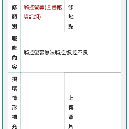
修
觸控螢幕(圖書館
修
類
資訊組)
地
別
點
報
修
觸控螢幕無法觸控/觸控不良
內
容
損
壞
情
上
形
傳
補
照
充
片