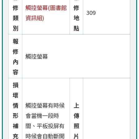
修
觸控螢幕(圖書館
修
309
類
資訊組)
地
別
點
報
修
觸控螢幕
內
容
損
壞
情
觸控螢幕有時候
上
形
會當機一段時
傳
補
間、平板投屏有
照
充
時候會自動斷開
片