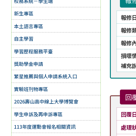
報
校務系統－學生端
新生專區
報修
本土語言專區
報修
自主學習
報修
學習歷程服務平臺
損壞
獎助學金申請
補充
繁星推薦與個人申請系統入口
實驗班刊物專區
回
2026壽山高中線上大學博覽會
回覆
學生申訴及再申訴專區
113年度運動會報名相關資訊
處理