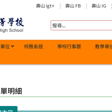
壽山 igt+
壽山 FB
壽山 IG
政單位
校務系統
學校行事曆
教學單
修單明細