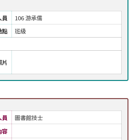
人員
106 游承儒
地點
班級
照片
人員
圖書館技士
內容