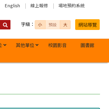
English
線上報修
場地預約系統
字級：
送出
網站導覽
小
預設
大
搜
尋：
位
其他單位
校園影音
圖書館