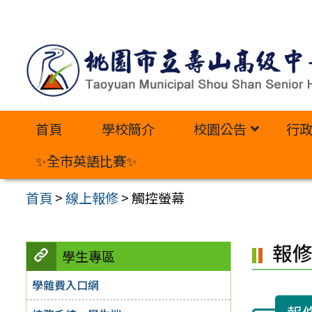
跳
至
主
要
內
首頁
學校簡介
校園公告
行
容
區
✨全市英語比賽✨
首頁
>
線上報修
>
觸控螢幕
報
學生專區
學雜費入口網