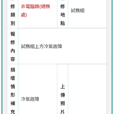
修
非電腦類(總務
修
試務組
類
處)
地
別
點
報
修
試務組上方冷氣故障
內
容
損
壞
情
上
形
傳
冷氣故障
補
照
充
片