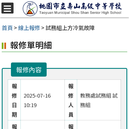
跳
至
選
單
主
首頁
>
線上報修
>
試務組上方冷氣故障
要
報修單明細
內
容
區
報修內容
報
報
修
2025-07-16
修
教務處試務組 試
日
10:19
人
務組
期
員
報
報