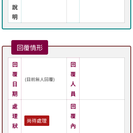
說
明
回覆情形
回
回
覆
覆
(目前無人回覆)
日
人
期
員
處
回
理
覆
尚待處理
狀
內