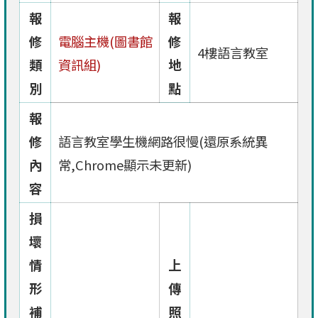
報
報
修
電腦主機(圖書館
修
4樓語言教室
類
資訊組)
地
別
點
報
修
語言教室學生機網路很慢(還原系統異
內
常,Chrome顯示未更新)
容
損
壞
情
上
形
傳
補
照