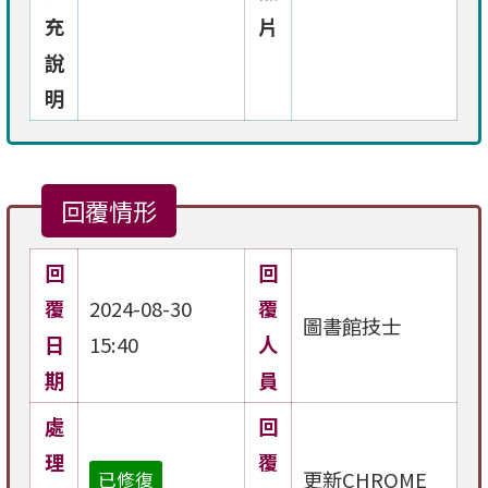
充
片
說
明
回覆情形
回
回
覆
2024-08-30
覆
圖書館技士
日
15:40
人
期
員
處
回
理
覆
更新CHROME
已修復