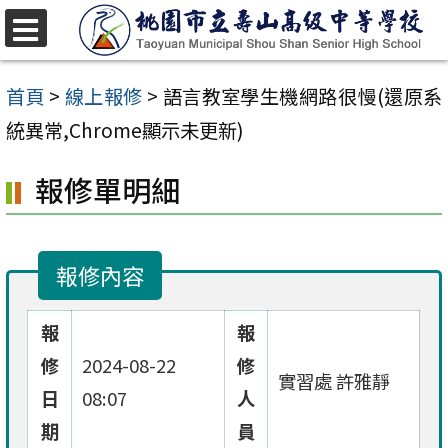
跳
至
選
單
主
首頁
>
線上報修
>
語言教室學生機網路很慢(還原系
要
統異常,Chrome顯示未更新)
內
報修單明細
容
區
報修內容
報
報
修
2024-08-22
修
實習處 許雅靜
日
08:07
人
期
員