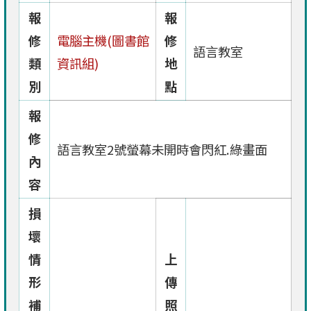
報
報
修
電腦主機(圖書館
修
語言教室
類
資訊組)
地
別
點
報
修
語言教室2號螢幕未開時會閃紅.綠畫面
內
容
損
壞
情
上
形
傳
補
照