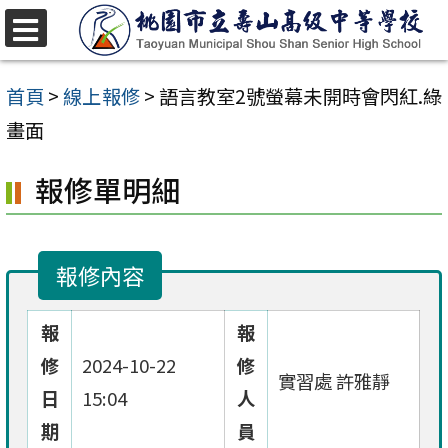
跳
至
選
單
主
首頁
>
線上報修
>
語言教室2號螢幕未開時會閃紅.綠
要
畫面
內
報修單明細
容
區
報修內容
報
報
修
2024-10-22
修
實習處 許雅靜
日
15:04
人
期
員