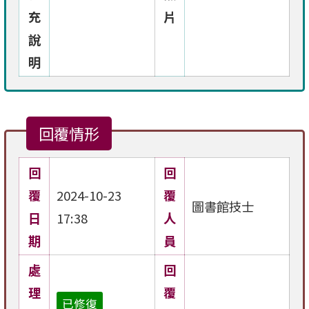
充
片
說
明
回覆情形
回
回
覆
2024-10-23
覆
圖書館技士
日
17:38
人
期
員
處
回
理
覆
已修復