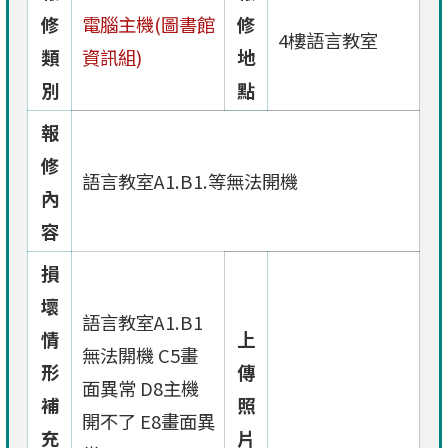
修
電腦主機(圖書館
修
4樓語言教室
類
資訊組)
地
別
點
報
修
語言教室A1.B1.等無法開機
內
容
損
壞
語言教室A1.B1
情
上
無法閞機 C5畫
形
傳
面異常 D8主機
補
照
開不了 E8畫面異
充
片