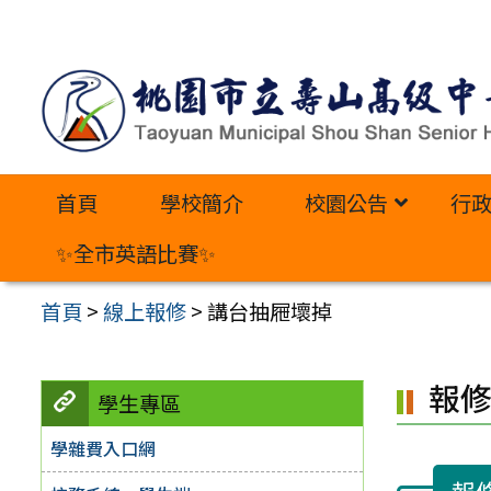
跳
至
主
要
內
首頁
學校簡介
校園公告
行
容
區
✨全市英語比賽✨
首頁
>
線上報修
>
講台抽屜壞掉
報
學生專區
學雜費入口網