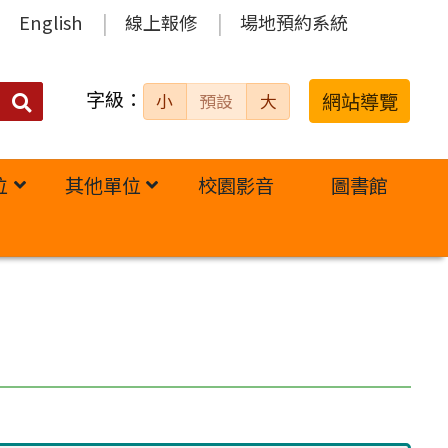
English
線上報修
場地預約系統
字級：
送出
網站導覽
小
預設
大
搜
尋：
位
其他單位
校園影音
圖書館