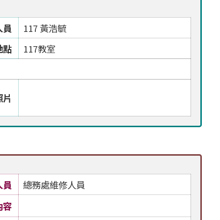
人員
117 黃浩毓
地點
117教室
照片
人員
總務處維修人員
內容