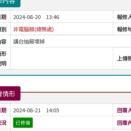
修內容
日期
2024-08-20 13:46
報修
類別
非電腦類(總務處)
報修
內容
講台抽屜壞掉
情形
上傳
說明
覆情形
日期
2024-08-21 14:05
回覆
狀況
回覆
已修復