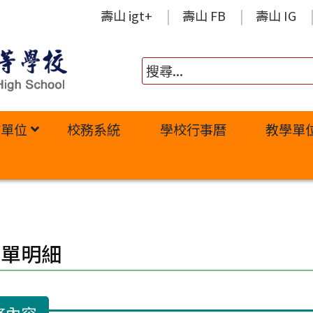
壽山 igt+
壽山 FB
壽山 IG
政單位
校務系統
學校行事曆
教學單
修單明細