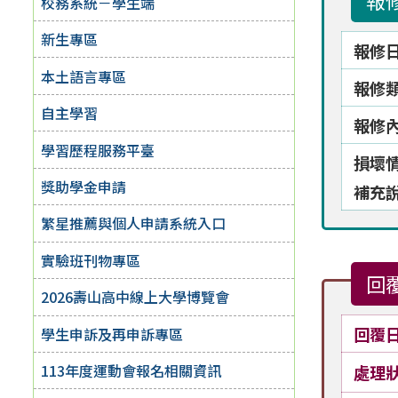
報
校務系統－學生端
新生專區
報修
本土語言專區
報修
自主學習
報修
學習歷程服務平臺
損壞
獎助學金申請
補充
繁星推薦與個人申請系統入口
實驗班刊物專區
回
2026壽山高中線上大學博覽會
回覆
學生申訴及再申訴專區
113年度運動會報名相關資訊
處理