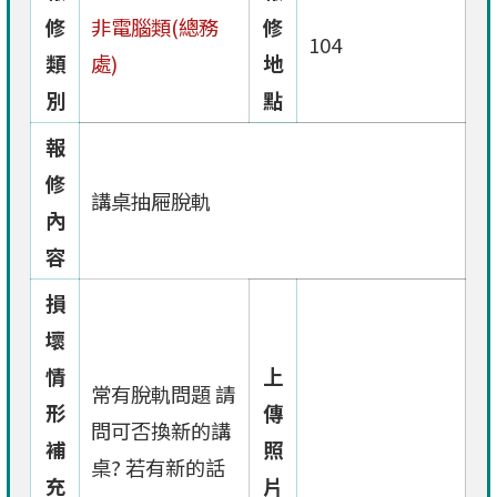
修
非電腦類(總務
修
104
類
處)
地
別
點
報
修
講桌抽屜脫軌
內
容
損
壞
情
上
常有脫軌問題 請
形
傳
問可否換新的講
補
照
桌? 若有新的話
充
片