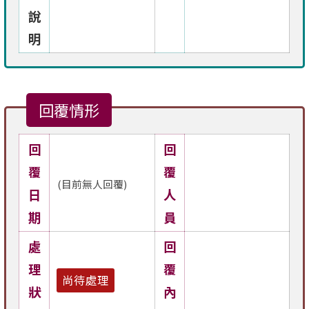
說
明
回覆情形
回
回
覆
覆
(目前無人回覆)
日
人
期
員
處
回
理
覆
尚待處理
狀
內