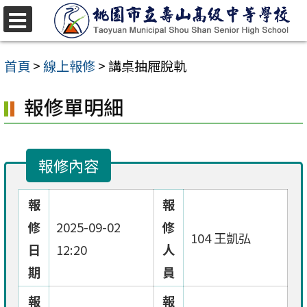
跳
至
選
單
主
首頁
>
線上報修
>
講桌抽屜脫軌
要
報修單明細
內
容
區
報修內容
報
報
修
2025-09-02
修
104 王凱弘
日
12:20
人
期
員
報
報