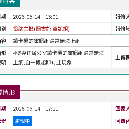
修內容
日期
2026-05-14 13:01
報修
類別
電腦主機(圖書館 資訊組)
報修
內容
讀卡機的電腦網路常無法上網
情形
4樓專任辦公室讀卡機的電腦網路常無法
上傳
說明
上網,自一段起即有此現象
覆情形
日期
2026-05-14 17:11
回覆
狀況
回覆
處理中