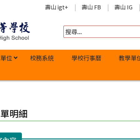
壽山 igt+
壽山 FB
壽山 IG
政單位
校務系統
學校行事曆
教學單
修單明細