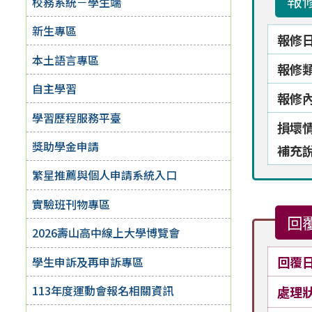
報
校務系統－學生端
新生專區
報修
本土語言專區
報修
自主學習
報修
學習歷程服務平臺
損壞
獎助學金申請
補充
繁星推薦與個人申請系統入口
實驗班刊物專區
回
2026壽山高中線上大學博覽會
回覆
學生申訴及再申訴專區
113年度運動會報名相關資訊
處理