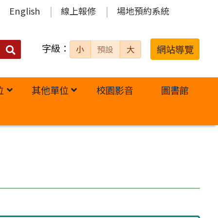
English
線上報修
場地預約系統
字級：
送出
網站導覽
小
預設
大
搜
尋：
位
其他單位
校園影音
圖書館