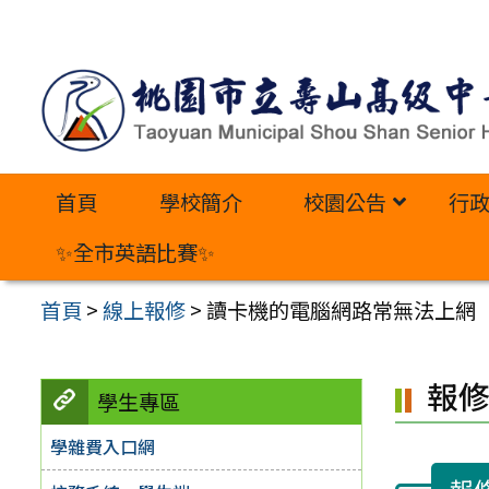
跳
至
主
要
內
首頁
學校簡介
校園公告
行
容
區
✨全市英語比賽✨
首頁
>
線上報修
>
讀卡機的電腦網路常無法上網
報
學生專區
學雜費入口網