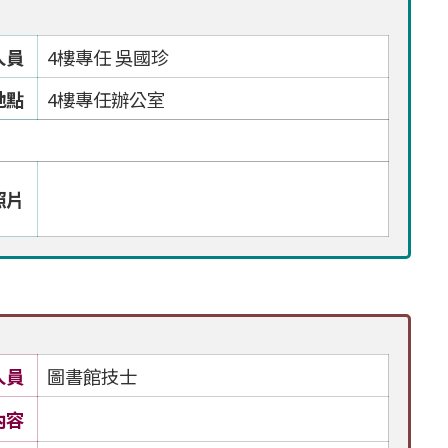
人員
4樓專任 吳國珍
地點
4樓專任辦公室
照片
人員
圖書館技士
內容