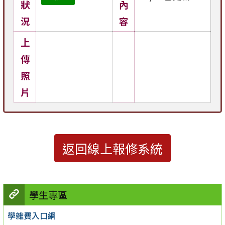
狀
內
況
容
上
傳
照
片
返回線上報修系統
學生專區
學雜費入口網