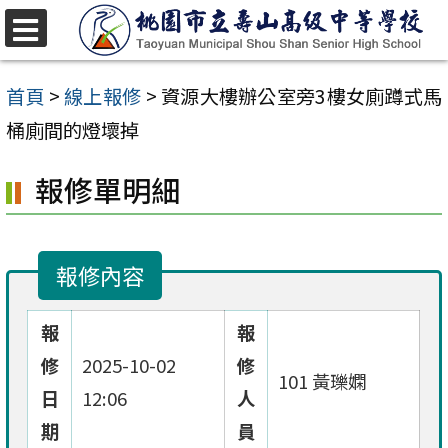
跳
至
選
單
主
首頁
>
線上報修
>
資源大樓辦公室旁3樓女廁蹲式馬
要
桶廁間的燈壞掉
內
報修單明細
容
區
報修內容
報
報
修
2025-10-02
修
101 黃瓅嫻
日
12:06
人
期
員