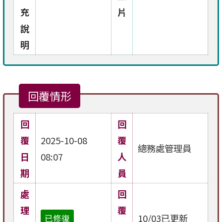
充
片
說
明
回覆情形
回
回
覆
2025-10-08
覆
總務處管理員
日
08:07
人
期
員
處
回
理
覆
10/03已更新
已修復