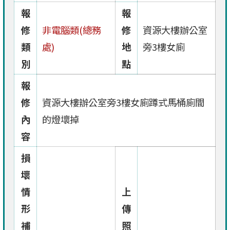
報
報
修
非電腦類(總務
修
資源大樓辦公室
類
處)
地
旁3樓女廁
別
點
報
修
資源大樓辦公室旁3樓女廁蹲式馬桶廁間
內
的燈壞掉
容
損
壞
情
上
形
傳
補
照