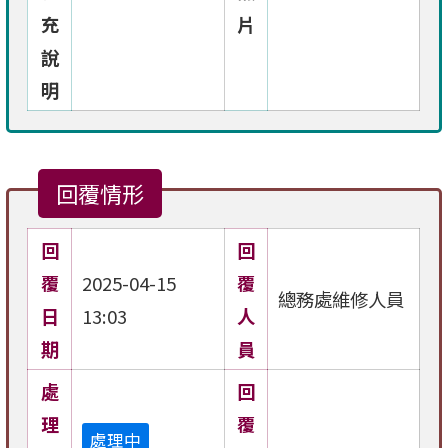
充
片
說
明
回覆情形
回
回
覆
2025-04-15
覆
總務處維修人員
日
13:03
人
期
員
處
回
理
覆
處理中