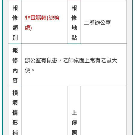
報
報
修
非電腦類(總務
修
二導辦公室
類
處)
地
別
點
報
修
辦公室有鼠患，老師桌面上常有老鼠大
內
便。
容
損
壞
情
上
形
傳
補
照