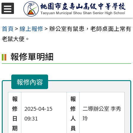
跳
至
選
單
主
首頁
>
線上報修
>
辦公室有鼠患，老師桌面上常有
要
老鼠大便。
內
報修單明細
容
區
報修內容
報
報
修
2025-04-15
修
二導辦公室 李秀
日
09:31
人
玲
期
員