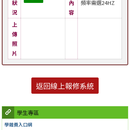
狀
內
頻率需選24HZ
況
容
上
傳
照
片
返回線上報修系統
學生專區
學雜費入口網