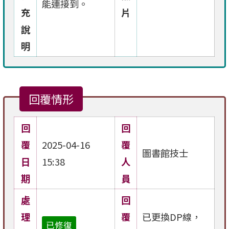
能連接到。
充
片
說
明
回覆情形
回
回
覆
2025-04-16
覆
圖書館技士
日
15:38
人
期
員
處
回
理
覆
已更換DP線，
已修復