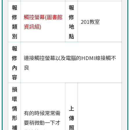
報
報
修
觸控螢幕(圖書館
修
201教室
類
資訊組)
地
別
點
報
修
連接觸控螢幕以及電腦的HDMI線接觸不
內
良
容
損
壞
情
上
有的時候常常需
形
傳
要稍微動一下才
補
照