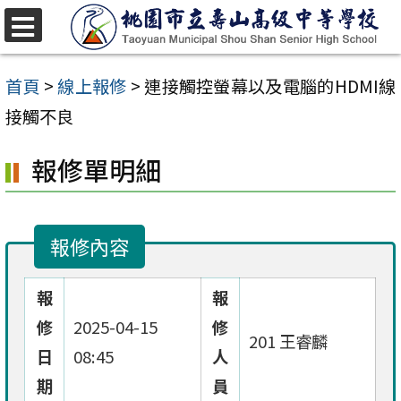
跳
至
選
單
主
首頁
>
線上報修
>
連接觸控螢幕以及電腦的HDMI線
要
接觸不良
內
報修單明細
容
區
報修內容
報
報
修
2025-04-15
修
201 王睿麟
日
08:45
人
期
員