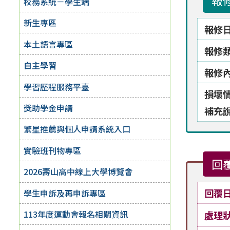
報
校務系統－學生端
新生專區
報修
本土語言專區
報修
自主學習
報修
學習歷程服務平臺
損壞
獎助學金申請
補充
繁星推薦與個人申請系統入口
實驗班刊物專區
回
2026壽山高中線上大學博覽會
回覆
學生申訴及再申訴專區
113年度運動會報名相關資訊
處理