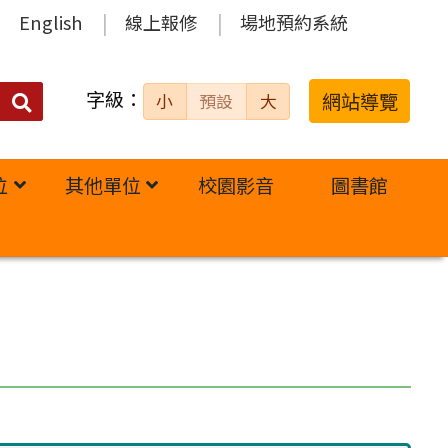
English
線上報修
場地預約系統
字級：
送出
網站導覽
小
預設
大
搜
尋：
位
其他單位
校園影音
圖書館