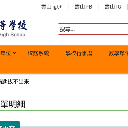
壽山 igt+
壽山 FB
壽山 IG
政單位
校務系統
學校行事曆
教學單
鑰匙拔不出來
修單明細