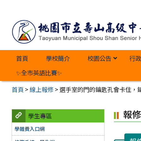
跳
至
主
要
內
首頁
學校簡介
校園公告
行
容
區
✨全市英語比賽✨
首頁
>
線上報修
>
選手室的門的鑰匙孔會卡住，
報
學生專區
學雜費入口網