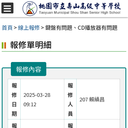
跳
至
選
單
主
首頁
>
線上報修
>
鍵盤有問題、CD播放器有問題
要
報修單明細
內
容
區
報修內容
報
報
修
2025-03-28
修
207 賴績昌
日
09:12
人
期
員
報
報