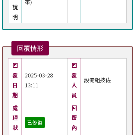
來)
說
明
回覆情形
回
回
覆
2025-03-28
覆
設備組技佐
日
13:11
人
期
員
處
回
理
覆
已修復
狀
內