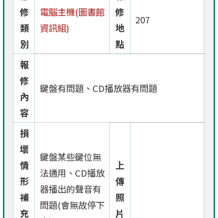
修
電腦主機(圖書館
修
207
類
資訊組)
地
別
點
報
修
鍵盤有問題、CD播放器有問題
內
容
損
壞
鍵盤某些鍵位無
情
上
法適用、CD播放
形
傳
器播出的聲音有
補
照
問題(會無故停下
充
片